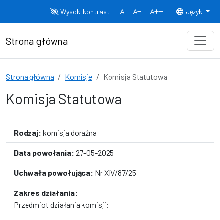
Przejdź do treści
Wysoki kontrast
Język
Normalny rozmiar czcionki
Rozmiar czcionki 150%
Rozmiar czcionki
Strona główna
Strona główna
Komisje
Komisja Statutowa
Komisja Statutowa
Rodzaj:
komisja doraźna
Data powołania:
27-05-2025
Uchwała powołująca:
Nr XIV/87/25
Zakres działania:
Przedmiot działania komisji: