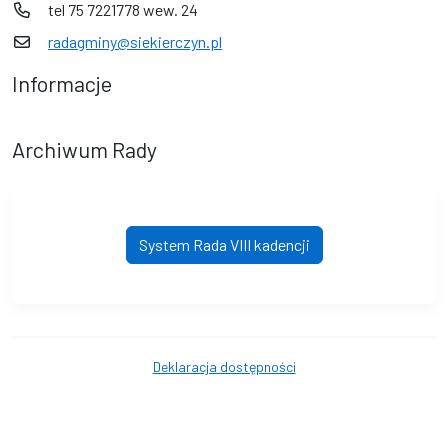
tel 75 7221778 wew. 24
radagminy@siekierczyn.pl
Informacje
Archiwum Rady
System Rada VIII kadencji
Deklaracja dostępności
© Siekierczyn. © 2016 - 2026 Wszystkie prawa zastrzeżone.
Wykonanie i obsługa techniczna
AlfaTV - System Rada