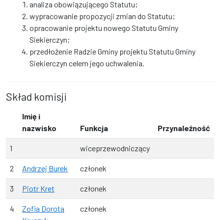
analiza obowiązującego Statutu;
wypracowanie propozycji zmian do Statutu;
opracowanie projektu nowego Statutu Gminy
Siekierczyn;
przedłożenie Radzie Gminy projektu Statutu Gminy
Siekierczyn celem jego uchwalenia.
Skład komisji
Imię i
nazwisko
Funkcja
Przynaleźność
1
wiceprzewodniczący
2
Andrzej Burek
członek
3
Piotr Kret
członek
4
Zofia Dorota
członek