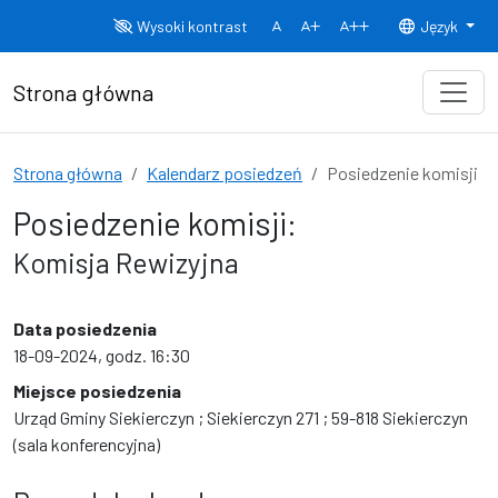
Przejdź do treści
Wysoki kontrast
Język
Normalny rozmiar czcionki
Rozmiar czcionki 150%
Rozmiar czcionki
Strona główna
Strona główna
Kalendarz posiedzeń
Posiedzenie komisji
Posiedzenie komisji:
Komisja Rewizyjna
Data posiedzenia
18-09-2024, godz. 16:30
Miejsce posiedzenia
Urząd Gminy Siekierczyn ; Siekierczyn 271 ; 59-818 Siekierczyn
(sala konferencyjna)