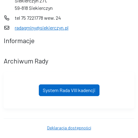
Siekierczyn 271,
59-818 Siekierczyn
tel 75 7221778 wew. 24
radagminy@siekierczyn.pl
Informacje
Archiwum Rady
System Rada VIII kadencji
Deklaracja dostępności