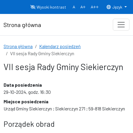
Przejdź do treści
Wysoki kontrast
Język
Normalny rozmiar czcionki
Rozmiar czcionki 150%
Rozmiar czcionki
Strona główna
Strona główna
Kalendarz posiedzeń
VII sesja Rady Gminy Siekierczyn
VII sesja Rady Gminy Siekierczyn
Data posiedzenia
29-10-2024, godz. 16:30
Miejsce posiedzenia
Urząd Gminy Siekierczyn ; Siekierczyn 271 ; 59-818 Siekierczyn
Porządek obrad