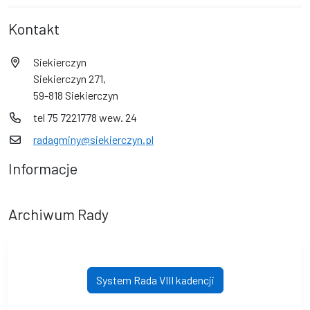
Kontakt
Siekierczyn
Siekierczyn 271,
59-818 Siekierczyn
tel 75 7221778 wew. 24
radagminy@siekierczyn.pl
Informacje
Archiwum Rady
System Rada VIII kadencji