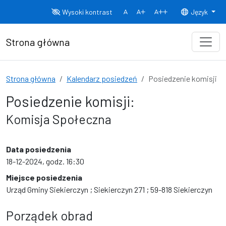
Przejdź do treści
Wysoki kontrast
Język
Normalny rozmiar czcionki
Rozmiar czcionki 150%
Rozmiar czcionki
Strona główna
Strona główna
Kalendarz posiedzeń
Posiedzenie komisji
Posiedzenie komisji:
Komisja Społeczna
Data posiedzenia
18-12-2024, godz. 16:30
Miejsce posiedzenia
Urząd Gminy Siekierczyn ; Siekierczyn 271 ; 59-818 Siekierczyn
Porządek obrad