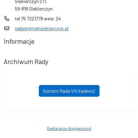
Siekierczyn 271,
59-818 Siekierczyn
tel 75 7221778 wew. 24
radagminy@siekierczyn.pl
Informacje
Archiwum Rady
System Rada VIII kadencji
Deklaracja dostępności