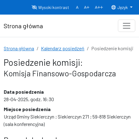
Przejdź do treści
Wysoki kontrast
Język
Normalny rozmiar czcionki
Rozmiar czcionki 150%
Rozmiar czcionki
Strona główna
Strona główna
Kalendarz posiedzeń
Posiedzenie komisji
Posiedzenie komisji:
Komisja Finansowo-Gospodarcza
Data posiedzenia
28-04-2025, godz. 16:30
Miejsce posiedzenia
Urząd Gminy Siekierczyn ; Siekierczyn 271 ; 59-818 Siekierczyn
(sala konferencyjna)