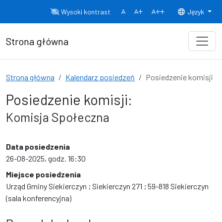
Przejdź do treści
Wysoki kontrast
Język
Normalny rozmiar czcionki
Rozmiar czcionki 150%
Rozmiar czcionki
Strona główna
Strona główna
Kalendarz posiedzeń
Posiedzenie komisji
Posiedzenie komisji:
Komisja Społeczna
Data posiedzenia
26-08-2025, godz. 16:30
Miejsce posiedzenia
Urząd Gminy Siekierczyn ; Siekierczyn 271 ; 59-818 Siekierczyn
(sala konferencyjna)