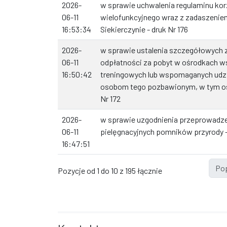
2026-
w sprawie uchwalenia regulaminu kor
06-11
wielofunkcyjnego wraz z zadaszeniem
16:53:34
Siekierczynie - druk Nr 176
2026-
w sprawie ustalenia szczegółowych 
06-11
odpłatności za pobyt w ośrodkach ws
16:50:42
treningowych lub wspomaganych udzi
osobom tego pozbawionym, w tym o
Nr 172
2026-
w sprawie uzgodnienia przeprowadz
06-11
pielęgnacyjnych pomników przyrody -
16:47:51
Po
Pozycje od 1 do 10 z 195 łącznie