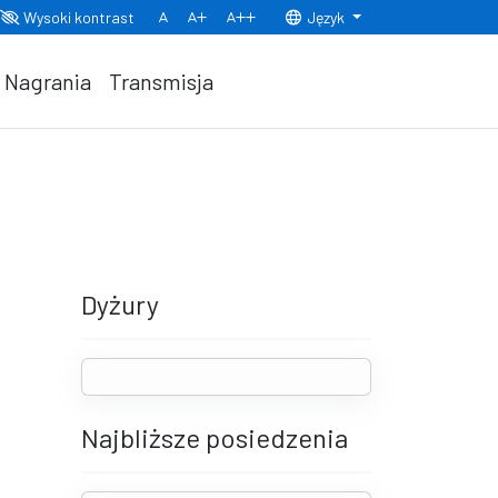
Wysoki kontrast
Język
Normalny rozmiar czcionki
Rozmiar czcionki 150%
Rozmiar czcionki 200%
Nagrania
Transmisja
Dyżury
Najbliższe posiedzenia