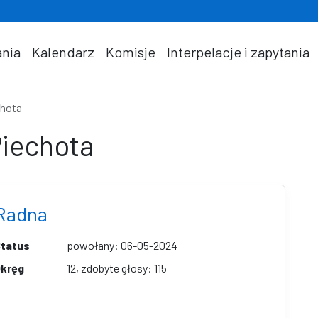
nia
Kalendarz
Komisje
Interpelacje i zapytania
chota
Piechota
Radna
tatus
powołany: 06-05-2024
kręg
12, zdobyte głosy: 115