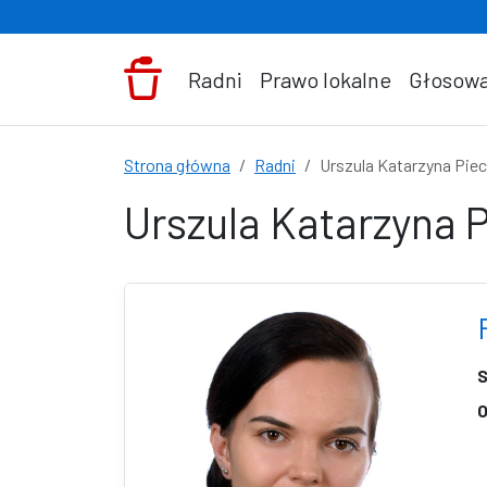
Przejdź do treści
Radni
Prawo lokalne
Głosowa
Strona główna
Radni
Urszula Katarzyna Pie
Urszula Katarzyna 
S
O