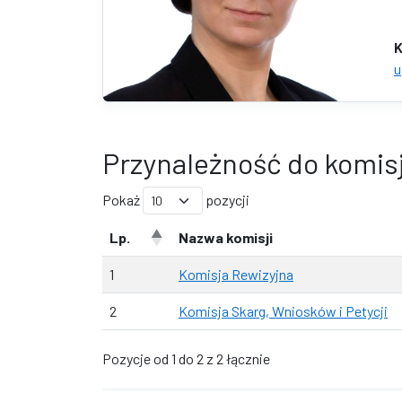
K
u
Przynależność do komisj
Pokaż
pozycji
Lp.
Nazwa komisji
1
Komisja Rewizyjna
2
Komisja Skarg, Wniosków i Petycji
Pozycje od 1 do 2 z 2 łącznie