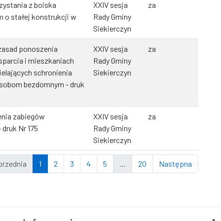
zystania z boiska
XXIV sesja
za
 o stałej konstrukcji w
Rady Gminy
Siekierczyn
zasad ponoszenia
XXIV sesja
za
parcia i mieszkaniach
Rady Gminy
elających schronienia
Siekierczyn
sobom bezdomnym - druk
enia zabiegów
XXIV sesja
za
 druk Nr 175
Rady Gminy
Siekierczyn
przednia
1
2
3
4
5
…
20
Następna