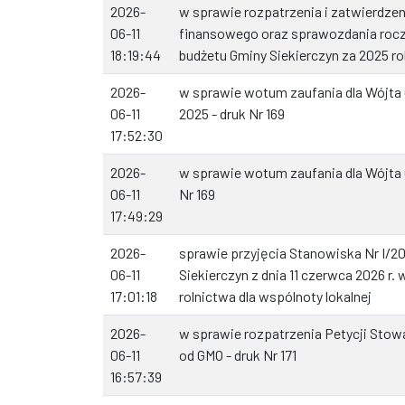
2026-
w sprawie rozpatrzenia i zatwierdze
06-11
finansowego oraz sprawozdania roc
18:19:44
budżetu Gminy Siekierczyn za 2025 rok
2026-
w sprawie wotum zaufania dla Wójta 
06-11
2025 - druk Nr 169
17:52:30
2026-
w sprawie wotum zaufania dla Wójta 
06-11
Nr 169
17:49:29
2026-
sprawie przyjęcia Stanowiska Nr I/2
06-11
Siekierczyn z dnia 11 czerwca 2026 r.
17:01:18
rolnictwa dla wspólnoty lokalnej
2026-
w sprawie rozpatrzenia Petycji Stow
06-11
od GMO - druk Nr 171
16:57:39