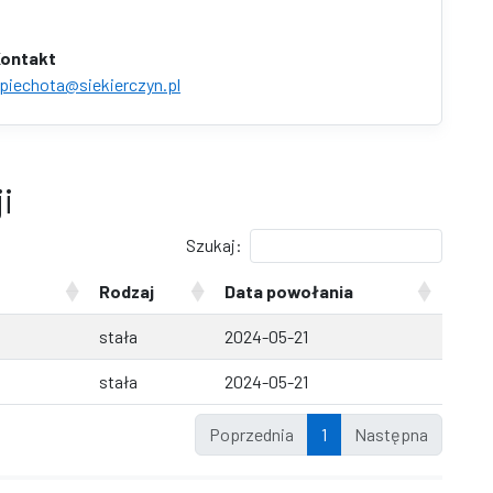
ontakt
piechota@siekierczyn.pl
i
Szukaj:
Rodzaj
Data powołania
stała
2024-05-21
stała
2024-05-21
Poprzednia
1
Następna