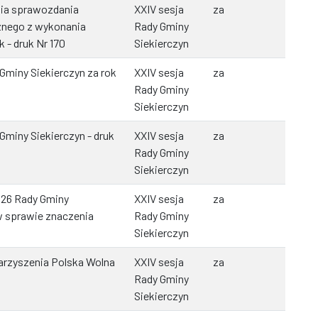
nia sprawozdania
XXIV sesja
za
znego z wykonania
Rady Gminy
 - druk Nr 170
Siekierczyn
Gminy Siekierczyn za rok
XXIV sesja
za
Rady Gminy
Siekierczyn
Gminy Siekierczyn - druk
XXIV sesja
za
Rady Gminy
Siekierczyn
026 Rady Gminy
XXIV sesja
za
 w sprawie znaczenia
Rady Gminy
Siekierczyn
arzyszenia Polska Wolna
XXIV sesja
za
Rady Gminy
Siekierczyn