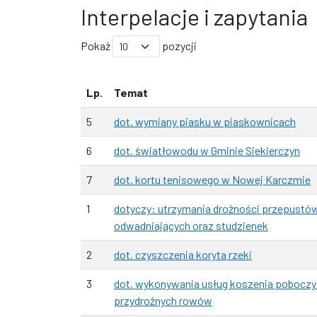
Interpelacje i zapytania
Pokaż
pozycji
Lp.
Temat
5
dot. wymiany piasku w piaskownicach
6
dot. światłowodu w Gminie Siekierczyn
7
dot. kortu tenisowego w Nowej Karczmie
1
dotyczy: utrzymania drożności przepustów
odwadniających oraz studzienek
2
dot. czyszczenia koryta rzeki
3
dot. wykonywania usług koszenia poboczy 
przydrożnych rowów